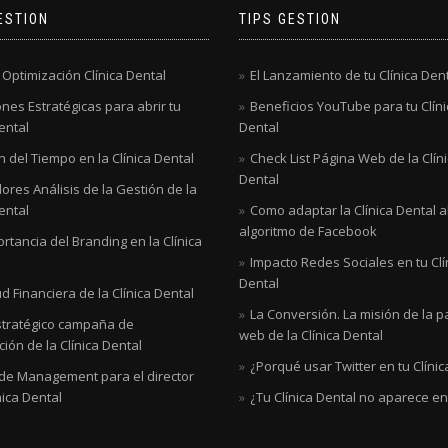
ESTION
TIPS GESTION
 Optimización Clínica Dental
El Lanzamiento de tu Clínica Den
nes Estratégicas para abrir tu
Beneficios YouTube para tu Clíni
ental
Dental
 del Tiempo en la Clínica Dental
Check List Página Web de la Clín
Dental
ores Análisis de la Gestión de la
ental
Como adaptar la Clínica Dental 
algoritmo de Facebook
rtancia del Branding en la Clínica
Impacto Redes Sociales en tu Clí
Dental
d Financiera de la Clínica Dental
La Conversión. La misión de la p
stratégico campaña de
web de la Clínica Dental
ión de la Clínica Dental
¿Porqué usar Twitter en tu Clínic
 de Management para el director
nica Dental
¿Tu Clínica Dental no aparece e