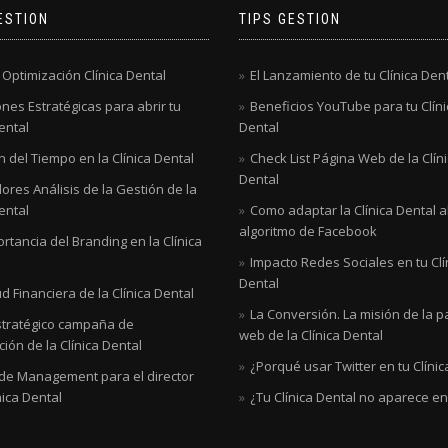
ESTION
TIPS GESTION
 Optimización Clínica Dental
El Lanzamiento de tu Clínica Den
nes Estratégicas para abrir tu
Beneficios YouTube para tu Clíni
ental
Dental
 del Tiempo en la Clínica Dental
Check List Página Web de la Clín
Dental
ores Análisis de la Gestión de la
ental
Como adaptar la Clínica Dental 
algoritmo de Facebook
rtancia del Branding en la Clínica
Impacto Redes Sociales en tu Clí
Dental
d Financiera de la Clínica Dental
La Conversión. La misión de la p
stratégico campaña de
web de la Clínica Dental
ión de la Clínica Dental
¿Porqué usar Twitter en tu Clínic
 de Management para el director
nica Dental
¿Tu Clínica Dental no aparece e