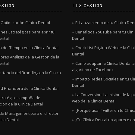
ESTION
TIPS GESTION
 Optimización Clínica Dental
El Lanzamiento de tu Clínica Den
nes Estratégicas para abrir tu
Beneficios YouTube para tu Clíni
ental
Dental
 del Tiempo en la Clínica Dental
Check List Página Web de la Clín
Dental
ores Análisis de la Gestión de la
ental
Como adaptar la Clínica Dental 
algoritmo de Facebook
rtancia del Branding en la Clínica
Impacto Redes Sociales en tu Clí
Dental
d Financiera de la Clínica Dental
La Conversión. La misión de la p
stratégico campaña de
web de la Clínica Dental
ión de la Clínica Dental
¿Porqué usar Twitter en tu Clínic
 de Management para el director
nica Dental
¿Tu Clínica Dental no aparece e